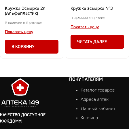
Кружка Эсмарха 2л
Кружка эсмарха №3
(Альфапластик)
В наличии в 1 аптеке
В наличии в 6 аптеках
Показать цену
Показать цену
ЧИТАТЬ ДАЛЕЕ
В КОРЗИНУ
ПОКУПАТЕЛЯМ
Каталог товаров
Адреса аптек
Личный кабинет
КАЧЕСТВО ДОСТУПНОЕ
Корзина
КАЖДОМУ!