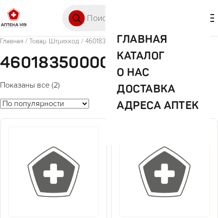
Перейти к содержимому
Поиск товаров
🛒 0
М
ГЛАВНАЯ
Главная
/ Товар Штрихкод / 4601835000065
КАТАЛОГ
4601835000065
О НАС
Показаны все (2)
ДОСТАВКА
АДРЕСА АПТЕК