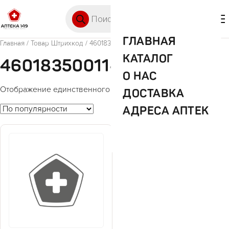
Перейти к содержимому
Поиск товаров
🛒 0
М
ГЛАВНАЯ
Главная
/ Товар Штрихкод / 4601835001147
КАТАЛОГ
4601835001147
О НАС
Отображение единственного товара
ДОСТАВКА
АДРЕСА АПТЕК