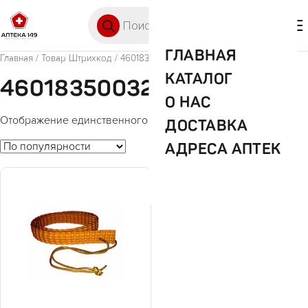
Перейти к содержимому
Поиск товаров
🛒 0
М
ГЛАВНАЯ
Главная
/ Товар Штрихкод / 4601835003226
КАТАЛОГ
4601835003226
О НАС
Отображение единственного товара
ДОСТАВКА
АДРЕСА АПТЕК