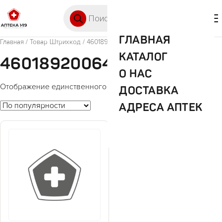
Перейти к содержимому
Поиск товаров
🛒 0
М
ГЛАВНАЯ
Главная
/ Товар Штрихкод / 4601892006444
КАТАЛОГ
4601892006444
О НАС
Отображение единственного товара
ДОСТАВКА
АДРЕСА АПТЕК