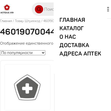
Перейти к содержимому
Поиск товаров
🛒 0
М
ГЛАВНАЯ
Главная
/ Товар Штрихкод / 4601907004403
КАТАЛОГ
4601907004403
О НАС
Отображение единственного товара
ДОСТАВКА
АДРЕСА АПТЕК