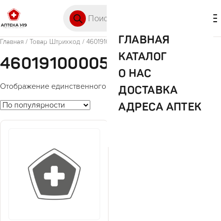
Перейти к содержимому
Поиск товаров
🛒 0
М
ГЛАВНАЯ
Главная
/ Товар Штрихкод / 4601910000515
КАТАЛОГ
4601910000515
О НАС
Отображение единственного товара
ДОСТАВКА
АДРЕСА АПТЕК