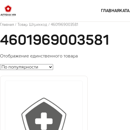
Перейти к содержимому
ГЛАВНАЯ
КАТА
Главная
/ Товар Штрихкод / 4601969003581
4601969003581
Отображение единственного товара