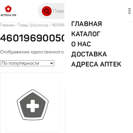
Перейти к содержимому
Поиск товаров
🛒 0
М
ГЛАВНАЯ
Главная
/ Товар Штрихкод / 4601969005042
КАТАЛОГ
4601969005042
О НАС
Отображение единственного товара
ДОСТАВКА
АДРЕСА АПТЕК