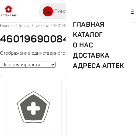
Перейти к содержимому
Поиск товаров
🛒 0
М
ГЛАВНАЯ
Главная
/ Товар Штрихкод / 4601969008494
КАТАЛОГ
4601969008494
О НАС
Отображение единственного товара
ДОСТАВКА
АДРЕСА АПТЕК