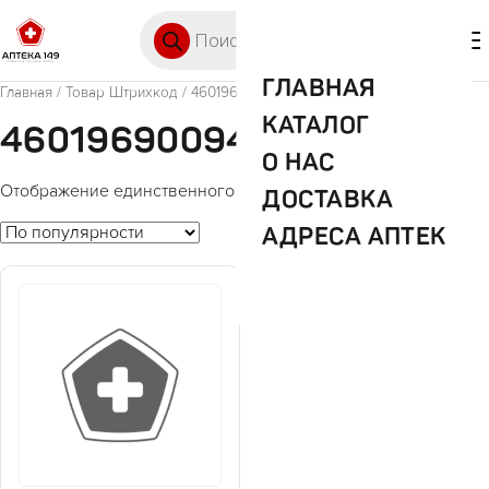
Перейти к содержимому
Поиск товаров
🛒 0
М
ГЛАВНАЯ
Главная
/ Товар Штрихкод / 4601969009439
КАТАЛОГ
4601969009439
О НАС
Отображение единственного товара
ДОСТАВКА
АДРЕСА АПТЕК