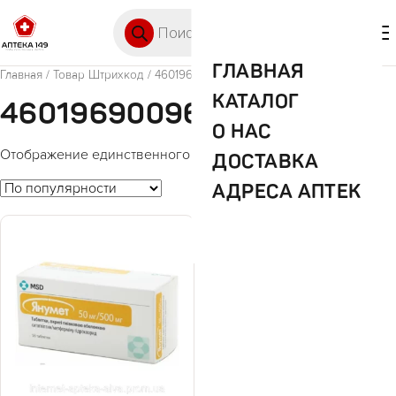
Перейти к содержимому
Поиск товаров
🛒 0
М
ГЛАВНАЯ
Главная
/ Товар Штрихкод / 4601969009606
КАТАЛОГ
4601969009606
О НАС
Отображение единственного товара
ДОСТАВКА
АДРЕСА АПТЕК