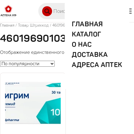
Перейти к содержимому
Поиск товаров
🛒 0
М
ГЛАВНАЯ
Главная
/ Товар Штрихкод / 4601969010398
КАТАЛОГ
4601969010398
О НАС
Отображение единственного товара
ДОСТАВКА
АДРЕСА АПТЕК