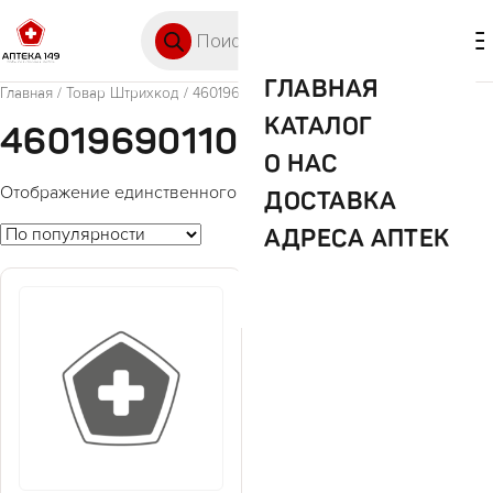
Перейти к содержимому
Поиск товаров
🛒 0
М
ГЛАВНАЯ
Главная
/ Товар Штрихкод / 4601969011050
КАТАЛОГ
4601969011050
О НАС
Отображение единственного товара
ДОСТАВКА
АДРЕСА АПТЕК