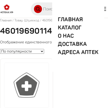
Перейти к содержимому
Поиск товаров
🛒 0
М
ГЛАВНАЯ
Главная
/ Товар Штрихкод / 4601969011425
КАТАЛОГ
4601969011425
О НАС
Отображение единственного товара
ДОСТАВКА
АДРЕСА АПТЕК