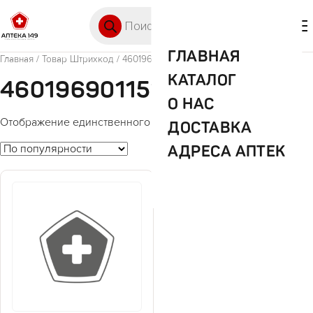
Перейти к содержимому
Поиск товаров
🛒 0
М
ГЛАВНАЯ
Главная
/ Товар Штрихкод / 4601969011517
КАТАЛОГ
4601969011517
О НАС
Отображение единственного товара
ДОСТАВКА
АДРЕСА АПТЕК