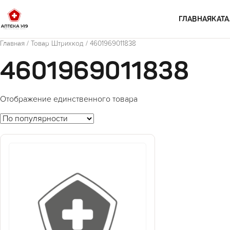
Перейти к содержимому
ГЛАВНАЯ
КАТА
Главная
/ Товар Штрихкод / 4601969011838
4601969011838
Отображение единственного товара