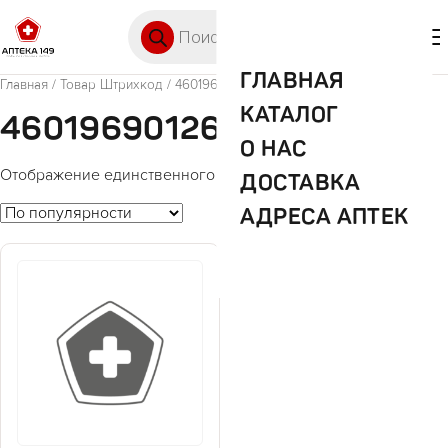
Перейти к содержимому
Поиск товаров
🛒 0
М
ГЛАВНАЯ
Главная
/ Товар Штрихкод / 4601969012620
КАТАЛОГ
4601969012620
О НАС
Отображение единственного товара
ДОСТАВКА
АДРЕСА АПТЕК