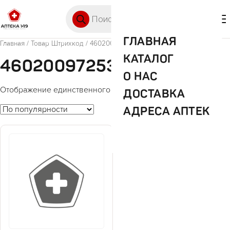
Перейти к содержимому
Поиск товаров
🛒 0
М
ГЛАВНАЯ
Главная
/ Товар Штрихкод / 4602009725395
КАТАЛОГ
4602009725395
О НАС
Отображение единственного товара
ДОСТАВКА
АДРЕСА АПТЕК