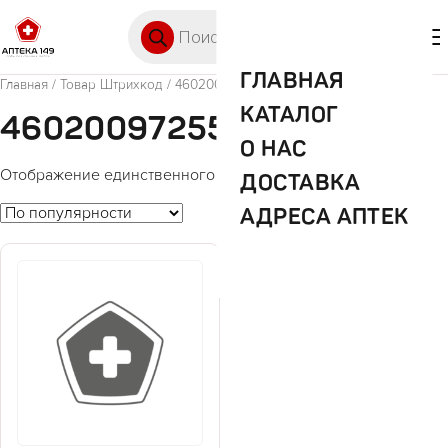
Перейти к содержимому
Поиск товаров
🛒 0
М
ГЛАВНАЯ
Главная
/ Товар Штрихкод / 4602009725500
КАТАЛОГ
4602009725500
О НАС
Отображение единственного товара
ДОСТАВКА
АДРЕСА АПТЕК