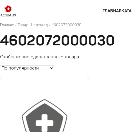
Перейти к содержимому
ГЛАВНАЯ
КАТА
Главная
/ Товар Штрихкод / 4602072000030
4602072000030
Отображение единственного товара