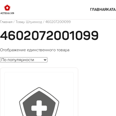
Перейти к содержимому
ГЛАВНАЯ
КАТА
Главная
/ Товар Штрихкод / 4602072001099
4602072001099
Отображение единственного товара