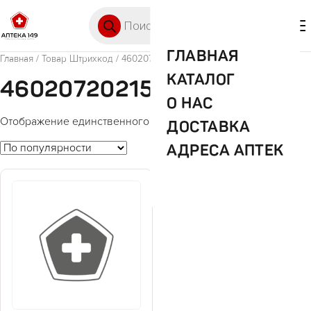
Перейти к содержимому
Поиск товаров
🛒 0
М
ГЛАВНАЯ
Главная
/ Товар Штрихкод / 4602072021554
КАТАЛОГ
4602072021554
О НАС
Отображение единственного товара
ДОСТАВКА
АДРЕСА АПТЕК