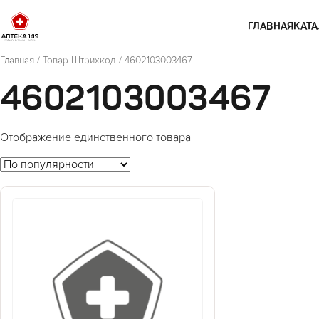
Перейти к содержимому
ГЛАВНАЯ
КАТА
Главная
/ Товар Штрихкод / 4602103003467
4602103003467
Отображение единственного товара