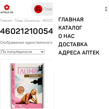
Перейти к содержимому
Поиск товаров
🛒 0
М
ГЛАВНАЯ
Главная
/ Товар Штрихкод / 4602121005481
КАТАЛОГ
4602121005481
О НАС
Отображение единственного товара
ДОСТАВКА
АДРЕСА АПТЕК