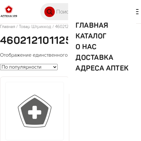
Перейти к содержимому
Поиск товаров
🛒 0
М
ГЛАВНАЯ
Главная
/ Товар Штрихкод / 4602121011253
КАТАЛОГ
4602121011253
О НАС
Отображение единственного товара
ДОСТАВКА
АДРЕСА АПТЕК