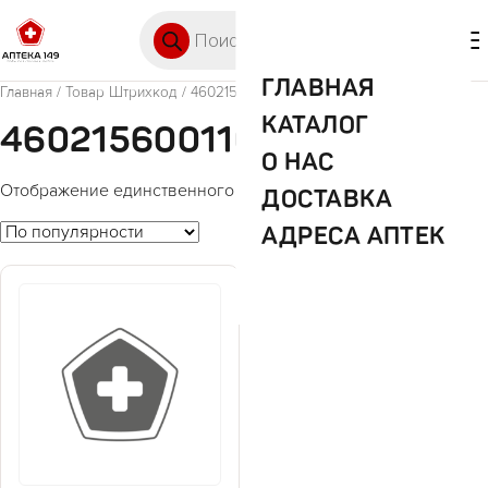
Перейти к содержимому
Поиск товаров
🛒 0
М
ГЛАВНАЯ
Главная
/ Товар Штрихкод / 4602156001106
КАТАЛОГ
4602156001106
О НАС
Отображение единственного товара
ДОСТАВКА
АДРЕСА АПТЕК