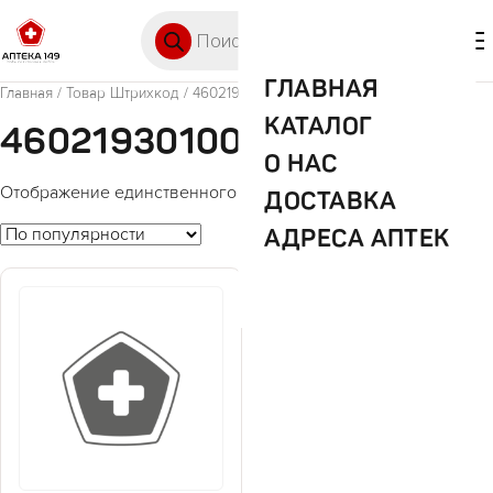
Перейти к содержимому
Поиск товаров
🛒 0
М
ГЛАВНАЯ
Главная
/ Товар Штрихкод / 4602193010086
КАТАЛОГ
4602193010086
О НАС
Отображение единственного товара
ДОСТАВКА
АДРЕСА АПТЕК