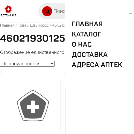
Перейти к содержимому
Поиск товаров
🛒 0
М
ГЛАВНАЯ
Главная
/ Товар Штрихкод / 4602193012547
КАТАЛОГ
4602193012547
О НАС
Отображение единственного товара
ДОСТАВКА
АДРЕСА АПТЕК