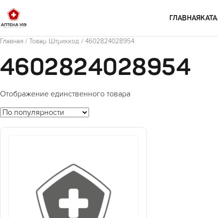
Перейти к содержимому
ГЛАВНАЯ
КАТА
Главная
/ Товар Штрихкод / 4602824028954
4602824028954
Отображение единственного товара