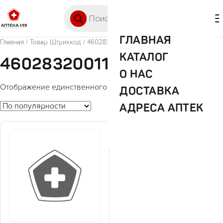
Перейти к содержимому
Поиск товаров
🛒 0
М
ГЛАВНАЯ
Главная
/ Товар Штрихкод / 4602832001185
КАТАЛОГ
4602832001185
О НАС
Отображение единственного товара
ДОСТАВКА
АДРЕСА АПТЕК