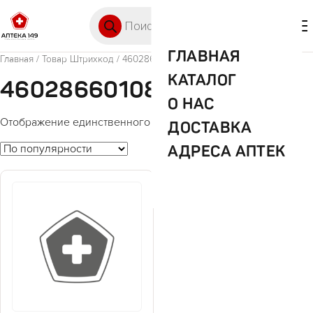
Перейти к содержимому
Поиск товаров
🛒 0
М
ГЛАВНАЯ
Главная
/ Товар Штрихкод / 4602866010894
КАТАЛОГ
4602866010894
О НАС
Отображение единственного товара
ДОСТАВКА
АДРЕСА АПТЕК