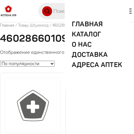
Перейти к содержимому
Поиск товаров
🛒 0
М
ГЛАВНАЯ
Главная
/ Товар Штрихкод / 4602866010900
КАТАЛОГ
4602866010900
О НАС
Отображение единственного товара
ДОСТАВКА
АДРЕСА АПТЕК