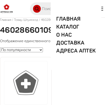
Перейти к содержимому
Поиск товаров
🛒 0
М
ГЛАВНАЯ
Главная
/ Товар Штрихкод / 4602866010955
КАТАЛОГ
4602866010955
О НАС
Отображение единственного товара
ДОСТАВКА
АДРЕСА АПТЕК