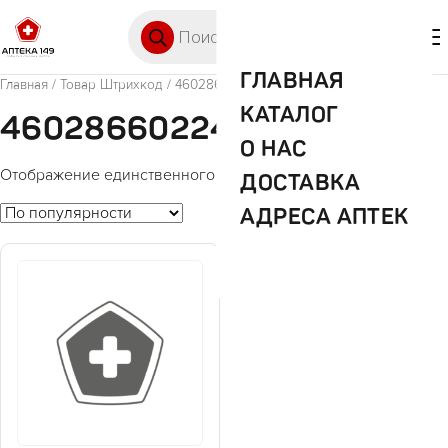
Перейти к содержимому
Поиск товаров
🛒 0
М
ГЛАВНАЯ
Главная
/ Товар Штрихкод / 4602866022484
КАТАЛОГ
4602866022484
О НАС
Отображение единственного товара
ДОСТАВКА
АДРЕСА АПТЕК