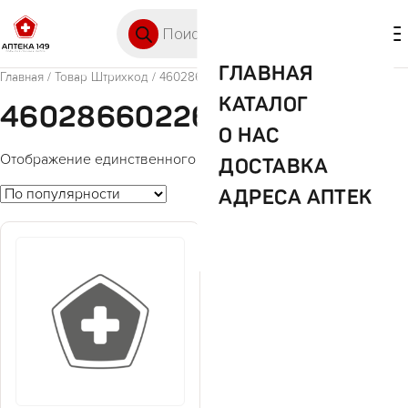
Перейти к содержимому
Поиск товаров
🛒 0
М
ГЛАВНАЯ
Главная
/ Товар Штрихкод / 4602866022699
КАТАЛОГ
4602866022699
О НАС
Отображение единственного товара
ДОСТАВКА
АДРЕСА АПТЕК