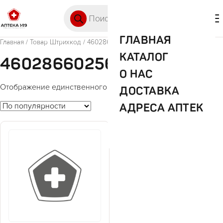
Перейти к содержимому
Поиск товаров
🛒 0
М
ГЛАВНАЯ
Главная
/ Товар Штрихкод / 4602866025652
КАТАЛОГ
4602866025652
О НАС
Отображение единственного товара
ДОСТАВКА
АДРЕСА АПТЕК