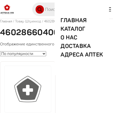
Перейти к содержимому
Поиск товаров
🛒 0
М
ГЛАВНАЯ
Главная
/ Товар Штрихкод / 4602866040693
КАТАЛОГ
4602866040693
О НАС
Отображение единственного товара
ДОСТАВКА
АДРЕСА АПТЕК