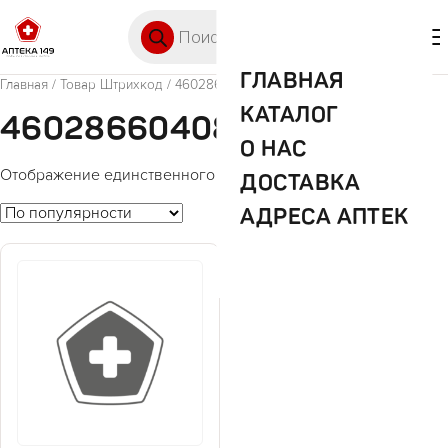
Перейти к содержимому
Поиск товаров
🛒 0
М
ГЛАВНАЯ
Главная
/ Товар Штрихкод / 4602866040815
КАТАЛОГ
4602866040815
О НАС
Отображение единственного товара
ДОСТАВКА
АДРЕСА АПТЕК