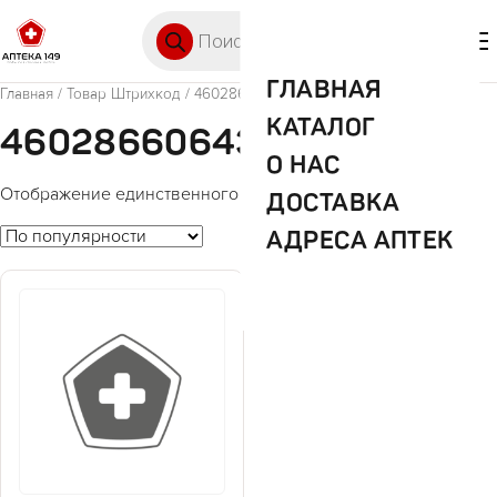
Перейти к содержимому
Поиск товаров
🛒 0
М
ГЛАВНАЯ
Главная
/ Товар Штрихкод / 4602866064392
КАТАЛОГ
4602866064392
О НАС
Отображение единственного товара
ДОСТАВКА
АДРЕСА АПТЕК