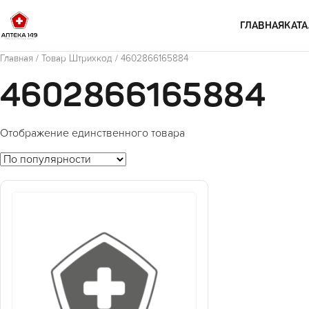
Перейти к содержимому
ГЛАВНАЯ
КАТА
Главная
/ Товар Штрихкод / 4602866165884
4602866165884
Отображение единственного товара