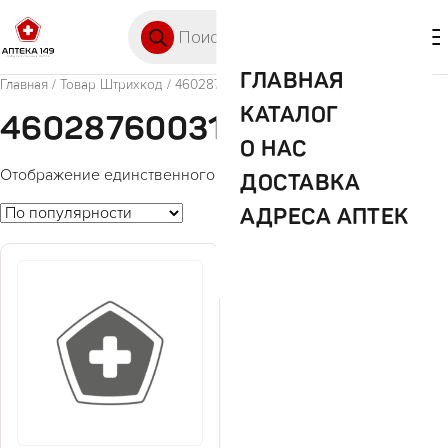
Перейти к содержимому
Поиск товаров
🛒 0
М
ГЛАВНАЯ
Главная
/ Товар Штрихкод / 4602876003121
КАТАЛОГ
4602876003121
О НАС
Отображение единственного товара
ДОСТАВКА
АДРЕСА АПТЕК