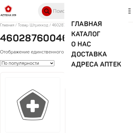
Перейти к содержимому
Поиск товаров
🛒 0
М
ГЛАВНАЯ
Главная
/ Товар Штрихкод / 4602876004623
КАТАЛОГ
4602876004623
О НАС
Отображение единственного товара
ДОСТАВКА
АДРЕСА АПТЕК