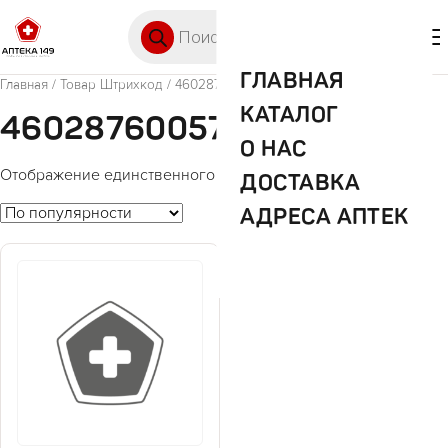
Перейти к содержимому
Поиск товаров
🛒 0
М
ГЛАВНАЯ
Главная
/ Товар Штрихкод / 4602876005705
КАТАЛОГ
4602876005705
О НАС
Отображение единственного товара
ДОСТАВКА
АДРЕСА АПТЕК