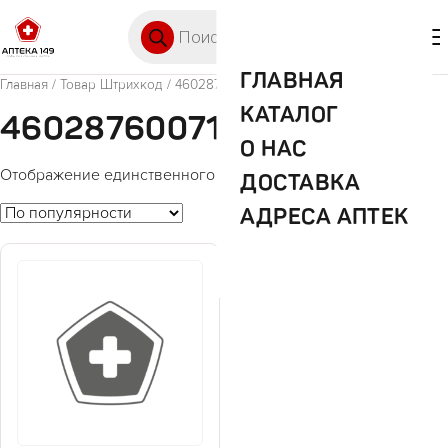
Перейти к содержимому
Поиск товаров
🛒 0
М
ГЛАВНАЯ
Главная
/ Товар Штрихкод / 4602876007143
КАТАЛОГ
4602876007143
О НАС
Отображение единственного товара
ДОСТАВКА
АДРЕСА АПТЕК