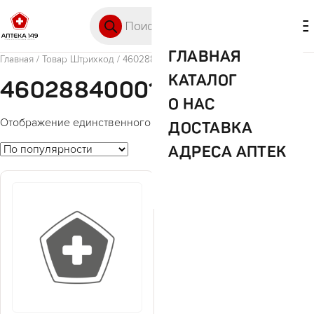
Перейти к содержимому
Поиск товаров
🛒 0
М
ГЛАВНАЯ
Главная
/ Товар Штрихкод / 4602884000143
КАТАЛОГ
4602884000143
О НАС
Отображение единственного товара
ДОСТАВКА
АДРЕСА АПТЕК