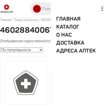
Перейти к содержимому
Поиск товаров
🛒 0
М
ГЛАВНАЯ
Главная
/ Товар Штрихкод / 4602884006756
КАТАЛОГ
4602884006756
О НАС
Отображение единственного товара
ДОСТАВКА
АДРЕСА АПТЕК