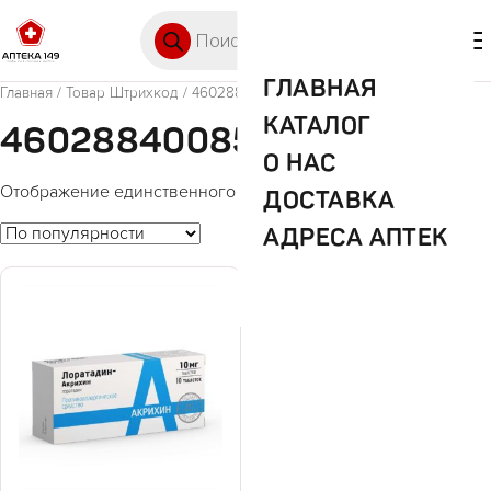
Перейти к содержимому
Поиск товаров
🛒 0
М
ГЛАВНАЯ
Главная
/ Товар Штрихкод / 4602884008521
КАТАЛОГ
4602884008521
О НАС
Отображение единственного товара
ДОСТАВКА
АДРЕСА АПТЕК