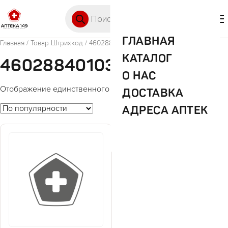
Перейти к содержимому
Поиск товаров
🛒 0
М
ГЛАВНАЯ
Главная
/ Товар Штрихкод / 4602884010326
КАТАЛОГ
4602884010326
О НАС
Отображение единственного товара
ДОСТАВКА
АДРЕСА АПТЕК