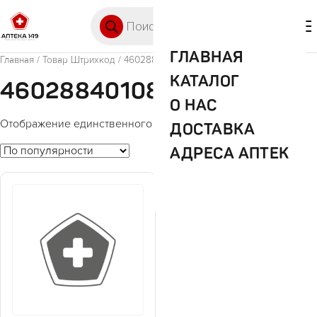
Перейти к содержимому
Поиск товаров
🛒 0
М
ГЛАВНАЯ
Главная
/ Товар Штрихкод / 4602884010883
КАТАЛОГ
4602884010883
О НАС
Отображение единственного товара
ДОСТАВКА
АДРЕСА АПТЕК