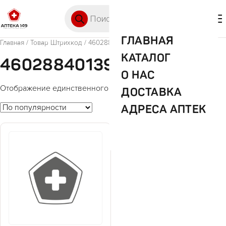
Перейти к содержимому
Поиск товаров
🛒 0
М
ГЛАВНАЯ
Главная
/ Товар Штрихкод / 4602884013938
КАТАЛОГ
4602884013938
О НАС
Отображение единственного товара
ДОСТАВКА
АДРЕСА АПТЕК